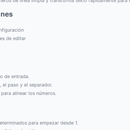
ros de línea limpia y transforma texto rápidamente para re
unes
nfiguración
es de editar
o de entrada.
, el paso y el separador.
 para alinear los números.
determinados para empezar desde 1.