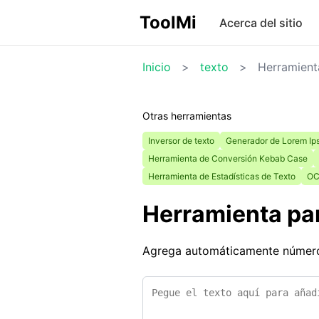
ToolMi
Acerca del sitio
Inicio
>
texto
>
Herramient
Otras herramientas
Inversor de texto
Generador de Lorem I
Herramienta de Conversión Kebab Case
Herramienta de Estadísticas de Texto
OC
Herramienta par
Agrega automáticamente números 