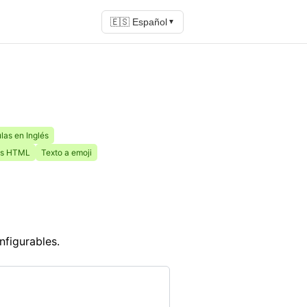
🇪🇸 Español
▼
as en Inglés
tas HTML
Texto a emoji
nfigurables.