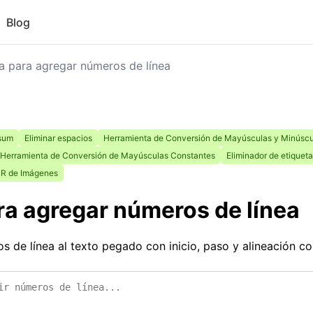
Blog
a para agregar números de línea
psum
Eliminar espacios
Herramienta de Conversión de Mayúsculas y Minúscul
Herramienta de Conversión de Mayúsculas Constantes
Eliminador de etique
R de Imágenes
a agregar números de línea
de línea al texto pegado con inicio, paso y alineación co