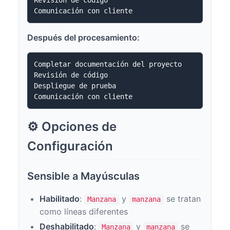
Después del procesamiento:
Completar documentación del proyecto

Revisión de código

Despliegue de prueba

⚙️ Opciones de
Configuración
Sensible a Mayúsculas
Habilitado
:
y
se tratan
Manzana
manzana
como líneas diferentes
Deshabilitado
:
y
se
Manzana
manzana