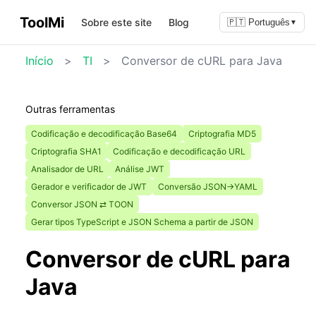
ToolMi
Sobre este site
Blog
🇵🇹 Português
▼
Início
>
TI
>
Conversor de cURL para Java
Outras ferramentas
Codificação e decodificação Base64
Criptografia MD5
Criptografia SHA1
Codificação e decodificação URL
Analisador de URL
Análise JWT
Gerador e verificador de JWT
Conversão JSON→YAML
Conversor JSON ⇄ TOON
Gerar tipos TypeScript e JSON Schema a partir de JSON
Conversor de cURL para
Java