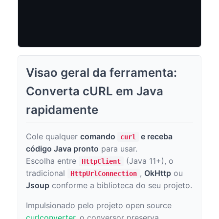
Visao geral da ferramenta:
Converta cURL em Java
rapidamente
Cole qualquer
comando
e receba
curl
código Java pronto
para usar.
Escolha entre
(Java 11+), o
HttpClient
tradicional
,
OkHttp
ou
HttpUrlConnection
Jsoup
conforme a biblioteca do seu projeto.
Impulsionado pelo projeto open source
curlconverter
, o conversor preserva