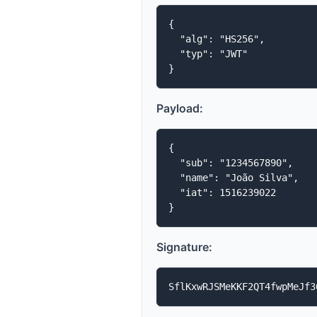
{

  "alg": "HS256",

  "typ": "JWT"

Payload:
{

  "sub": "1234567890",

  "name": "João Silva",

  "iat": 1516239022

Signature: