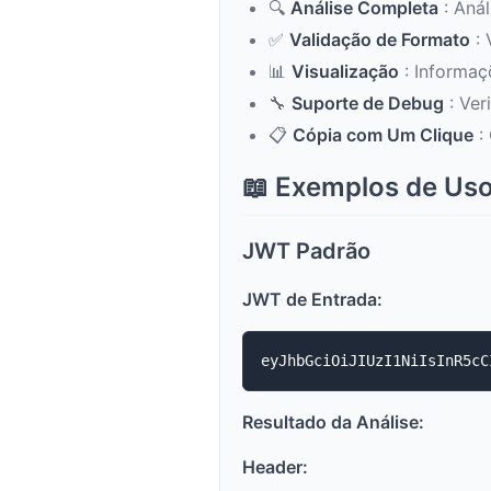
🔍
Análise Completa
: Anál
✅
Validação de Formato
: 
📊
Visualização
: Informaç
🔧
Suporte de Debug
: Ver
📋
Cópia com Um Clique
: 
📖 Exemplos de Us
JWT Padrão
JWT de Entrada:
Resultado da Análise:
Header: