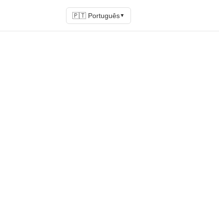
🇵🇹 Português
▼