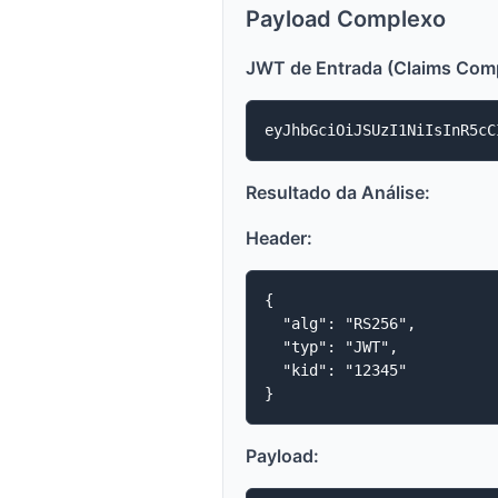
Payload Complexo
JWT de Entrada (Claims Com
Resultado da Análise:
Header:
{

  "alg": "RS256",

  "typ": "JWT",

  "kid": "12345"

Payload: