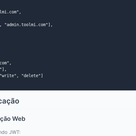
mi.com",

, "admin.toolmi.com"],

om",

],

"write", "delete"]

icação
cação Web
ando JWT: