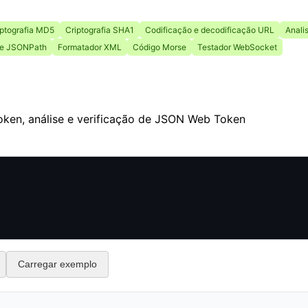
iptografia MD5
Criptografia SHA1
Codificação e decodificação URL
Anali
de JSONPath
Formatador XML
Código Morse
Testador WebSocket
oken, análise e verificação de JSON Web Token
Carregar exemplo