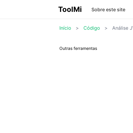
ToolMi
Sobre este site
Início
>
Código
>
Análise 
Outras ferramentas