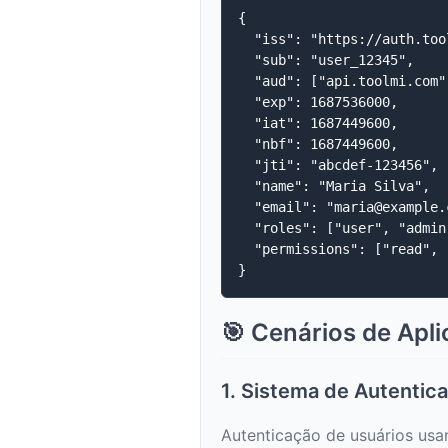
{

  "iss": "https://auth.tool
  "sub": "user_12345",

  "aud": ["api.toolmi.com"
  "exp": 1687536000,

  "iat": 1687449600,

  "nbf": 1687449600,

  "jti": "abcdef-123456",

  "name": "Maria Silva",

  "email": "maria@example.c
  "roles": ["user", "admin"
  "permissions": ["read", 
🎯 Cenários de Apl
1. Sistema de Autenti
Autenticação de usuários us