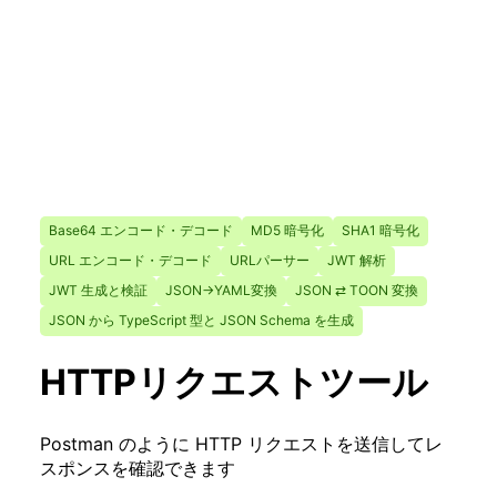
Base64 エンコード・デコード
MD5 暗号化
SHA1 暗号化
URL エンコード・デコード
URLパーサー
JWT 解析
JWT 生成と検証
JSON→YAML変換
JSON ⇄ TOON 変換
JSON から TypeScript 型と JSON Schema を生成
HTTPリクエストツール
Postman のように HTTP リクエストを送信してレ
スポンスを確認できます