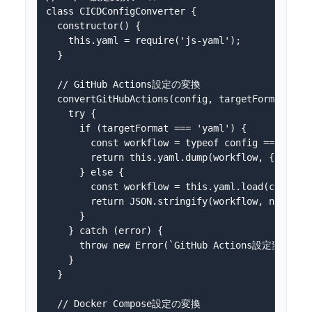
class CICDConfigConverter {

  constructor() {

    this.yaml = require('js-yaml');

  }

  // GitHub Actions設定の変換

  convertGitHubActions(config, targetFormat) {

    try {

      if (targetFormat === 'yaml') {

        const workflow = typeof config === 'stri
        return this.yaml.dump(workflow, { indent
      } else {

        const workflow = this.yaml.load(config);
        return JSON.stringify(workflow, null, 2)
      }

    } catch (error) {

      throw new Error(`GitHub Actions設定変換エラー
    }

  }

  // Docker Compose設定の変換
