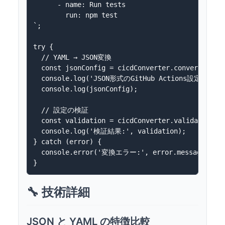
      - name: Run tests

        run: npm test

`;

try {

  // YAML → JSON変換

  const jsonConfig = cicdConverter.convertGitHub
  console.log('JSON形式のGitHub Actions設定:');

  console.log(jsonConfig);

  // 設定の検証

  const validation = cicdConverter.validateCICon
  console.log('検証結果:', validation);

} catch (error) {

  console.error('変換エラー:', error.message);

🔧 技術詳細
JSON と YAML の特徴比較