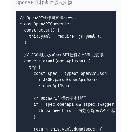
OpenAPI仕様書の形式変換：
// OpenAPI仕様書変換ツール

class OpenAPIConverter {

  constructor() {

    this.yaml = require('js-yaml');

  }

  // JSON形式のOpenAPI仕様をYAMLに変換

  convertToYaml(openApiJson) {

    try {

      const spec = typeof openApiJson === 'strin
        ? JSON.parse(openApiJson) 

        : openApiJson;

      // OpenAPI仕様の基本検証

      if (!spec.openapi && !spec.swagger) {

        throw new Error('有効なOpenAPI仕様ではあ
      }

      return this.yaml.dump(spec, {
