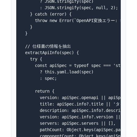
        ? JSON.stringify(spec)

        : JSON.stringify(spec, null, 2);

    } catch (error) {

      throw new Error(`OpenAPI変換エラー: ${error.
    }

  }

  // 仕様書の情報を抽出

  extractApiInfo(spec) {

    try {

      const apiSpec = typeof spec === 'string' 

        ? this.yaml.load(spec) 

        : spec;

      return {

        version: apiSpec.openapi || apiSpec.swag
        title: apiSpec.info?.title || 'タイトル
        description: apiSpec.info?.description
        version: apiSpec.info?.version || '1.0.0
        servers: apiSpec.servers || [],

        pathCount: Object.keys(apiSpec.paths || 
        componentCount: Object.keys(apiSpec.comp