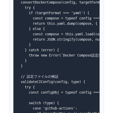
  convertDockerCompose(config, targetFormat) {

    try {

      if (targetFormat === 'yaml') {

        const compose = typeof config === 'strin
        return this.yaml.dump(compose, { indent:
      } else {

        const compose = this.yaml.load(config);

        return JSON.stringify(compose, null, 2);
      }

    } catch (error) {

      throw new Error(`Docker Compose設定変換エラー
    }

  }

  // 設定ファイルの検証

  validateCIConfig(config, type) {

    try {

      const configObj = typeof config === 'strin
      switch (type) {

        case 'github-actions':
