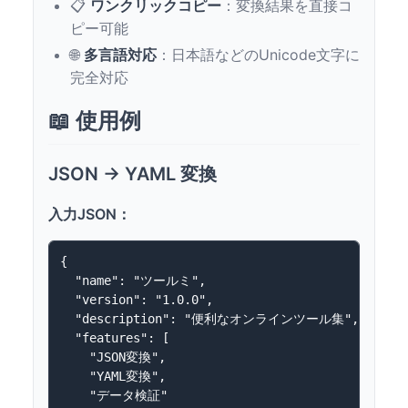
📋
ワンクリックコピー
：変換結果を直接コ
ピー可能
🌐
多言語対応
：日本語などのUnicode文字に
完全対応
📖 使用例
JSON → YAML 変換
入力JSON：
{

  "name": "ツールミ",

  "version": "1.0.0",

  "description": "便利なオンラインツール集",

  "features": [

    "JSON変換",

    "YAML変換",

    "データ検証"
