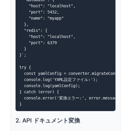
    "host": "localhost",

    "port": 5432,

    "name": "myapp"

  },

  "redis": {

    "host": "localhost",

    "port": 6379

  }

}`;

try {

  const yamlConfig = converter.migrateConfig(jso
  console.log('YAML設定ファイル:');

  console.log(yamlConfig);

} catch (error) {

  console.error('変換エラー:', error.message);

2. API ドキュメント変換