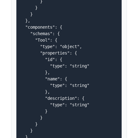
        }

      }

    }

  },

  "components": {

    "schemas": {

      "Tool": {

        "type": "object",

        "properties": {

          "id": {

            "type": "string"

          },

          "name": {

            "type": "string"

          },

          "description": {

            "type": "string"

          }

        }

      }

    }

  }
