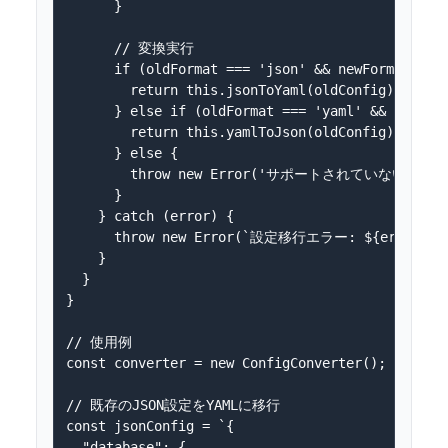
      }

      // 変換実行

      if (oldFormat === 'json' && newFormat === 
        return this.jsonToYaml(oldConfig);

      } else if (oldFormat === 'yaml' && newForm
        return this.yamlToJson(oldConfig);

      } else {

        throw new Error('サポートされていない変換形
      }

    } catch (error) {

      throw new Error(`設定移行エラー: ${error.mess
    }

  }

}

// 使用例

const converter = new ConfigConverter();

// 既存のJSON設定をYAMLに移行

const jsonConfig = `{

  "database": {
