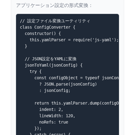
アプリケーション設定の形式変換：
// 設定ファイル変換ユーティリティ

class ConfigConverter {

  constructor() {

    this.yamlParser = require('js-yaml');

  }

  // JSON設定をYAMLに変換

  jsonToYaml(jsonConfig) {

    try {

      const configObject = typeof jsonConfig ===
        ? JSON.parse(jsonConfig) 

        : jsonConfig;

      return this.yamlParser.dump(configObject, 
        indent: 2,

        lineWidth: 120,

        noRefs: true

      });

    } catch (error) {
