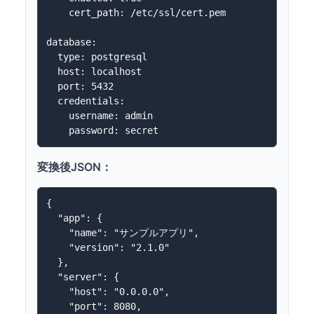
    cert_path: /etc/ssl/cert.pem

database:

  type: postgresql

  host: localhost

  port: 5432

  credentials:

    username: admin

変換後JSON：
{

  "app": {

    "name": "サンプルアプリ",

    "version": "2.1.0"

  },

  "server": {

    "host": "0.0.0.0",

    "port": 8080,
