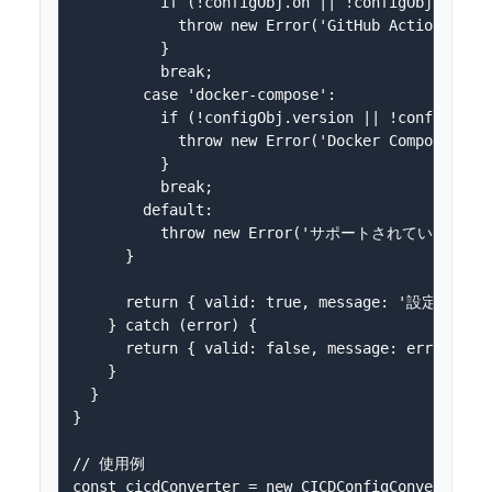
          if (!configObj.on || !configObj.jobs) 
            throw new Error('GitHub Acti
          }

          break;

        case 'docker-compose':

          if (!configObj.version || !configObj.s
            throw new Error('Docker Comp
          }

          break;

        default:

          throw new Error('サポートされていない設
      }

      return { valid: true, message: '設定が正し
    } catch (error) {

      return { valid: false, message: error.mess
    }

  }

}

// 使用例

const cicdConverter = new CICDConfigConverter();