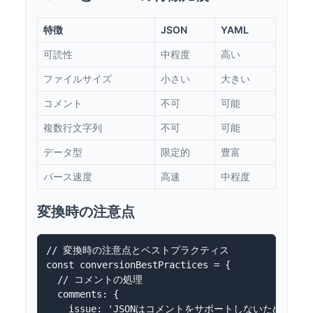
特徴
JSON
YAML
可読性
中程度
高い
ファイルサイズ
小さい
大きい
コメント
不可
可能
複数行文字列
不可
可能
データ型
限定的
豊富
パース速度
高速
中程度
変換時の注意点
// 変換時の注意点とベストプラクティス

const conversionBestPractices = {

  // コメントの処理

  comments: {

    issue: 'JSONはコメントをサポートしないため、YAM