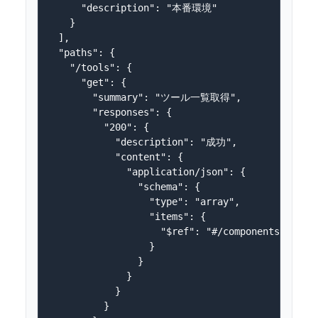
      "description": "本番環境"

    }

  ],

  "paths": {

    "/tools": {

      "get": {

        "summary": "ツール一覧取得",

        "responses": {

          "200": {

            "description": "成功",

            "content": {

              "application/json": {

                "schema": {

                  "type": "array",

                  "items": {

                    "$ref": "#/components/schema
                  }

                }

              }

            }

          }
