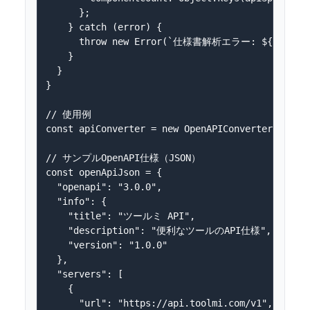
      };

    } catch (error) {

      throw new Error(`仕様書解析エラー: ${error.me
    }

  }

}

// 使用例

const apiConverter = new OpenAPIConverter();

// サンプルOpenAPI仕様（JSON）

const openApiJson = {

  "openapi": "3.0.0",

  "info": {

    "title": "ツールミ API",

    "description": "便利なツールのAPI仕様",

    "version": "1.0.0"

  },

  "servers": [

    {

      "url": "https://api.toolmi.com/v1",
