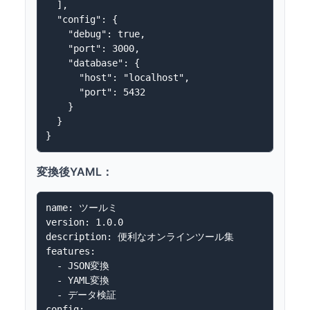
  ],

  "config": {

    "debug": true,

    "port": 3000,

    "database": {

      "host": "localhost",

      "port": 5432

    }

  }

変換後YAML：
name: ツールミ

version: 1.0.0

description: 便利なオンラインツール集

features:

  - JSON変換

  - YAML変換

  - データ検証

config:
