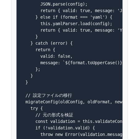
        JSON.parse(config);

        return { valid: true, message: 'JSO
      } else if (format === 'yaml') {

        this.yamlParser.load(config);

        return { valid: true, message: 'YAM
      }

    } catch (error) {

      return { 

        valid: false, 

        message: `${format.toUpperCase()}形式エラ
      };

    }

  }

  // 設定ファイルの移行

  migrateConfig(oldConfig, oldFormat, newFormat)
    try {

      // 元の形式を検証

      const validation = this.validateConfig(old
      if (!validation.valid) {

        throw new Error(validation.message);
