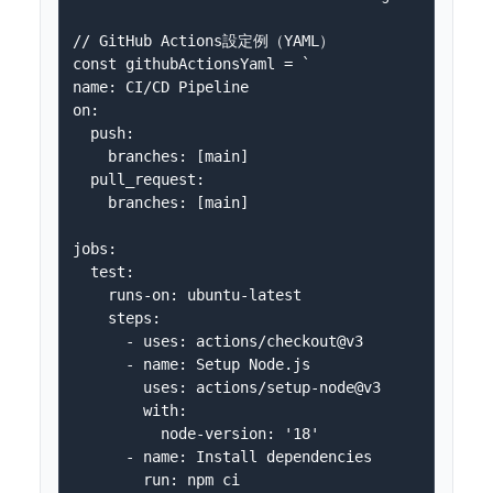
// GitHub Actions設定例（YAML）

const githubActionsYaml = `

name: CI/CD Pipeline

on:

  push:

    branches: [main]

  pull_request:

    branches: [main]

jobs:

  test:

    runs-on: ubuntu-latest

    steps:

      - uses: actions/checkout@v3

      - name: Setup Node.js

        uses: actions/setup-node@v3

        with:

          node-version: '18'

      - name: Install dependencies

        run: npm ci
