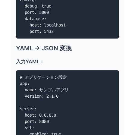
  debug: true

  port: 3000

  database:

    host: localhost

YAML → JSON 変換
入力YAML：
# アプリケーション設定

app:

  name: サンプルアプリ

  version: 2.1.0

server:

  host: 0.0.0.0

  port: 8080

  ssl:

    enabled: true
