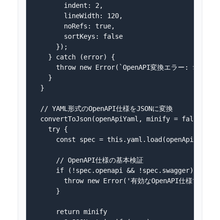
        indent: 2,

        lineWidth: 120,

        noRefs: true,

        sortKeys: false

      });

    } catch (error) {

      throw new Error(`OpenAPI変換エラー: ${error.
    }

  }

  // YAML形式のOpenAPI仕様をJSONに変換

  convertToJson(openApiYaml, minify = false) {

    try {

      const spec = this.yaml.load(openApiYaml);

      // OpenAPI仕様の基本検証

      if (!spec.openapi && !spec.swagger) {

        throw new Error('有効なOpenAPI仕様ではあ
      }

      return minify 
