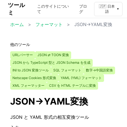
ツール
このサイトについ
ブロ
🇯🇵 日本
▼
て
グ
ミ
語
ホーム
>
フォーマット
>
JSON→YAML変換
他のツール
URLパーサー
JSON ⇄ TOON 変換
JSON から TypeScript 型と JSON Schema を生成
INI to JSON 変換ツール
SQL フォーマット
数字→中国語変換
Netscape Cookies 形式変換
YAML (YML) フォーマット
XML フォーマッター
CSV を HTML テーブルに変換
JSON→YAML変換
JSON と YAML 形式の相互変換ツール