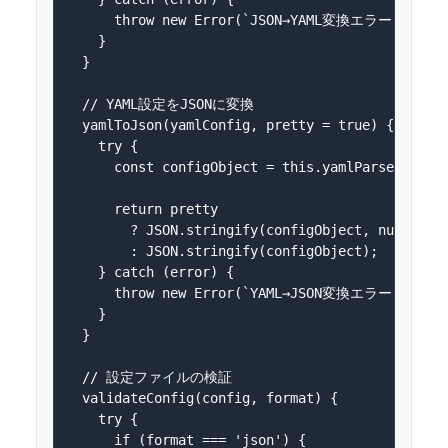
      throw new Error(`JSON→YAML変換エラー: ${erro
    }

  }

  // YAML設定をJSONに変換

  yamlToJson(yamlConfig, pretty = true) {

    try {

      const configObject = this.yamlParser.load(
      return pretty 

        ? JSON.stringify(configObject, null, 2)

        : JSON.stringify(configObject);

    } catch (error) {

      throw new Error(`YAML→JSON変換エラー: ${erro
    }

  }

  // 設定ファイルの検証

  validateConfig(config, format) {

    try {

      if (format === 'json') {
