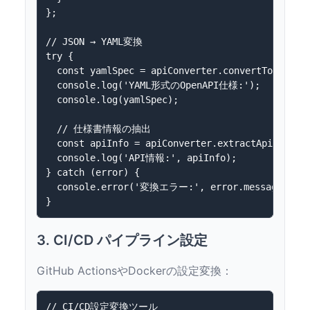
};

// JSON → YAML変換

try {

  const yamlSpec = apiConverter.convertToYaml(op
  console.log('YAML形式のOpenAPI仕様:');

  console.log(yamlSpec);

  // 仕様書情報の抽出

  const apiInfo = apiConverter.extractApiInfo(op
  console.log('API情報:', apiInfo);

} catch (error) {

  console.error('変換エラー:', error.message);

3. CI/CD パイプライン設定
GitHub ActionsやDockerの設定変換：
// CI/CD設定変換ツール
