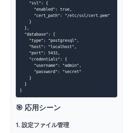
    "ssl": {

      "enabled": true,

      "cert_path": "/etc/ssl/cert.pem"

    }

  },

  "database": {

    "type": "postgresql",

    "host": "localhost",

    "port": 5432,

    "credentials": {

      "username": "admin",

      "password": "secret"

    }

  }

🎯 応用シーン
1. 設定ファイル管理