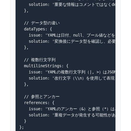
    solution: '重要な情報はコメントではなくdescrip
  },

  // データ型の違い

  dataTypes: {

    issue: 'YAMLは日付、null、ブール値などをより柔軟
    solution: '変換後にデータ型を確認し、必要に応じて
  },

  // 複数行文字列

  multilineStrings: {

    issue: 'YAMLの複数行文字列（|, >）はJSONでは
    solution: '改行文字（\\n）を使用して表現'

  },

  // 参照とアンカー

  references: {

    issue: 'YAMLのアンカー（&）と参照（*）はJSONで
    solution: '重複データが発生する可能性があることを
  }
