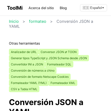
ToolMi
Acerca del sitio
Blog
🇪🇸 Español
▼
Inicio
>
formateo
>
Conversión JSON a
YAML
Otras herramientas
Analizador de URL
Conversor JSON ⇄ TOON
Generar tipos TypeScript y JSON Schema desde JSON
Convertidor INI a JSON
Formateador SQL
Conversión de números a chino
Conversión de formato Netscape Cookies
Formateador YAML (YML)
Formateador XML
CSV a Tabla HTML
Conversión JSON a