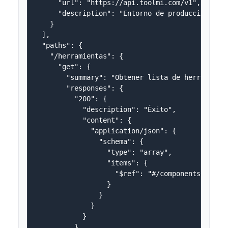
      "url": "https://api.toolmi.com/v1",

      "description": "Entorno de producción"

    }

  ],

  "paths": {

    "/herramientas": {

      "get": {

        "summary": "Obtener lista de herramienta
        "responses": {

          "200": {

            "description": "Éxito",

            "content": {

              "application/json": {

                "schema": {

                  "type": "array",

                  "items": {

                    "$ref": "#/components/schema
                  }

                }

              }

            }

          }
