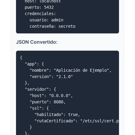
  host: localhost

  puerto: 5432

  credenciales:

    usuario: admin

JSON Convertido:
{

  "app": {

    "nombre": "Aplicación de Ejemplo",

    "version": "2.1.0"

  },

  "servidor": {

    "host": "0.0.0.0",

    "puerto": 8080,

    "ssl": {

      "habilitado": true,

      "rutaCertificado": "/etc/ssl/cert.pem"

    }

  },
