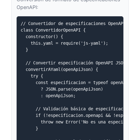
OpenAPI:
// Convertidor de especificaciones OpenAPI

class ConvertidorOpenAPI {

  constructor() {

    this.yaml = require('js-yaml');

  }

  // Convertir especificación OpenAPI JSON a YAM
  convertirAYaml(openApiJson) {

    try {

      const especificacion = typeof openApiJson 
        ? JSON.parse(openApiJson) 

        : openApiJson;

      // Validación básica de especificación Ope
      if (!especificacion.openapi && !especifica
        throw new Error('No es una especificació
      }
