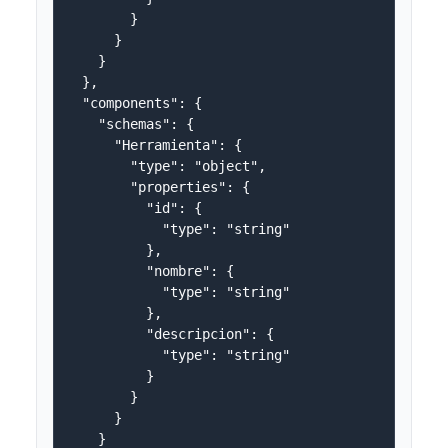
        }

      }

    }

  },

  "components": {

    "schemas": {

      "Herramienta": {

        "type": "object",

        "properties": {

          "id": {

            "type": "string"

          },

          "nombre": {

            "type": "string"

          },

          "descripcion": {

            "type": "string"

          }

        }

      }

    }
