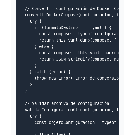
  // Convertir configuración de Docker Compose

  convertirDockerCompose(configuracion, formatoD
    try {

      if (formatoDestino === 'yaml') {

        const compose = typeof configuracion ===
        return this.yaml.dump(compose, { indent:
      } else {

        const compose = this.yaml.load(configura
        return JSON.stringify(compose, null, 2);
      }

    } catch (error) {

      throw new Error(`Error de conversión de co
    }

  }

  // Validar archivo de configuración

  validarConfiguracionCI(configuracion, tipo) {

    try {

      const objetoConfiguracion = typeof configu
      switch (tipo) {
