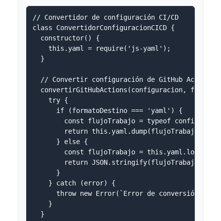
// Convertidor de configuración CI/CD

class ConvertidorConfiguracionCICD {

  constructor() {

    this.yaml = require('js-yaml');

  }

  // Convertir configuración de GitHub Actions

  convertirGitHubActions(configuracion, formatoD
    try {

      if (formatoDestino === 'yaml') {

        const flujoTrabajo = typeof configuracio
        return this.yaml.dump(flujoTrabajo, { in
      } else {

        const flujoTrabajo = this.yaml.load(conf
        return JSON.stringify(flujoTrabajo, null
      }

    } catch (error) {

      throw new Error(`Error de conversión de co
    }

  }
