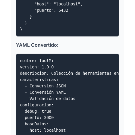
      "host": "localhost",

      "puerto": 5432

    }

  }

YAML Convertido:
nombre: ToolMi

version: 1.0.0

descripcion: Colección de herramientas en línea 
caracteristicas:

  - Conversión JSON

  - Conversión YAML

  - Validación de datos

configuracion:

  debug: true

  puerto: 3000

  baseDatos:

    host: localhost
