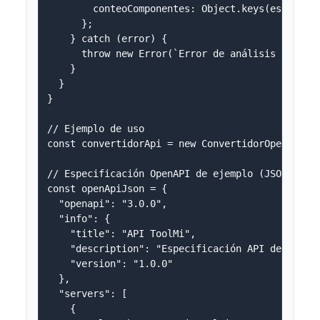
        conteoComponentes: Object.keys(especific
      };

    } catch (error) {

      throw new Error(`Error de análisis de espe
    }

  }

}

// Ejemplo de uso

const convertidorApi = new ConvertidorOpenAPI();
// Especificación OpenAPI de ejemplo (JSON)

const openApiJson = {

  "openapi": "3.0.0",

  "info": {

    "title": "API ToolMi",

    "description": "Especificación API de herram
    "version": "1.0.0"

  },

  "servers": [

    {
