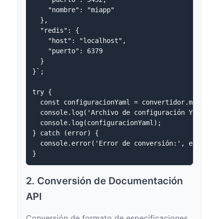
    "nombre": "miapp"

  },

  "redis": {

    "host": "localhost",

    "puerto": 6379

  }

}`;

try {

  const configuracionYaml = convertidor.migrarCo
  console.log('Archivo de configuración YAML:');
  console.log(configuracionYaml);

} catch (error) {

  console.error('Error de conversión:', error.me
2. Conversión de Documentación
API
Conversión de formato de especificaciones