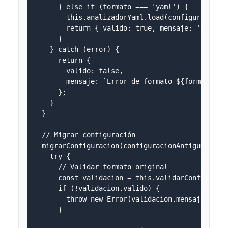
      } else if (formato === 'yaml') {

        this.analizadorYaml.load(configuracion);
        return { valido: true, mensaje: 'Formato
      }

    } catch (error) {

      return { 

        valido: false, 

        mensaje: `Error de formato ${formato.toU
      };

    }

  }

  // Migrar configuración

  migrarConfiguracion(configuracionAntigua, form
    try {

      // Validar formato original

      const validacion = this.validarConfiguraci
      if (!validacion.valido) {

        throw new Error(validacion.mensaje);

      }
