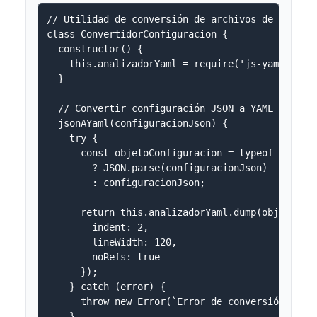
// Utilidad de conversión de archivos de configu
class ConvertidorConfiguracion {

  constructor() {

    this.analizadorYaml = require('js-yaml');

  }

  // Convertir configuración JSON a YAML

  jsonAYaml(configuracionJson) {

    try {

      const objetoConfiguracion = typeof configu
        ? JSON.parse(configuracionJson) 

        : configuracionJson;

      return this.analizadorYaml.dump(objetoConf
        indent: 2,

        lineWidth: 120,

        noRefs: true

      });

    } catch (error) {

      throw new Error(`Error de conversión JSON→
    }
