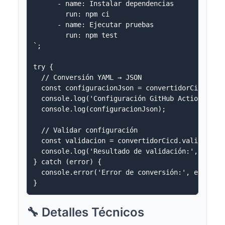
      - name: Instalar dependencias

        run: npm ci

      - name: Ejecutar pruebas

        run: npm test

`;

try {

  // Conversión YAML → JSON

  const configuracionJson = convertidorCicd.conv
  console.log('Configuración GitHub Actions en f
  console.log(configuracionJson);

  // Validar configuración

  const validacion = convertidorCicd.validarConf
  console.log('Resultado de validación:', valida
} catch (error) {

  console.error('Error de conversión:', error.me
🔧 Detalles Técnicos