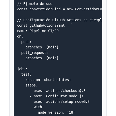
// Ejemplo de uso

const convertidorCicd = new ConvertidorConfigura
// Configuración GitHub Actions de ejemplo (YAML
const githubActionsYaml = `

name: Pipeline CI/CD

on:

  push:

    branches: [main]

  pull_request:

    branches: [main]

jobs:

  test:

    runs-on: ubuntu-latest

    steps:

      - uses: actions/checkout@v3

      - name: Configurar Node.js

        uses: actions/setup-node@v3

        with:

          node-version: '18'
