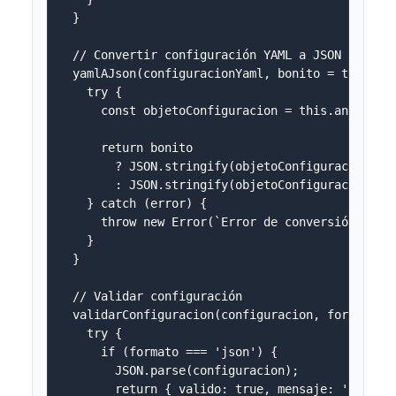
  }

  // Convertir configuración YAML a JSON

  yamlAJson(configuracionYaml, bonito = true) {

    try {

      const objetoConfiguracion = this.analizado
      return bonito 

        ? JSON.stringify(objetoConfiguracion, nu
        : JSON.stringify(objetoConfiguracion);

    } catch (error) {

      throw new Error(`Error de conversión YAML→
    }

  }

  // Validar configuración

  validarConfiguracion(configuracion, formato) {
    try {

      if (formato === 'json') {

        JSON.parse(configuracion);

        return { valido: true, mensaje: 'Formato