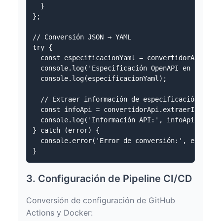
  }

};

// Conversión JSON → YAML

try {

  const especificacionYaml = convertidorApi.conv
  console.log('Especificación OpenAPI en formato
  console.log(especificacionYaml);

  // Extraer información de especificación

  const infoApi = convertidorApi.extraerInfoApi(
  console.log('Información API:', infoApi);

} catch (error) {

  console.error('Error de conversión:', error.me
3. Configuración de Pipeline CI/CD
Conversión de configuración de GitHub
Actions y Docker: