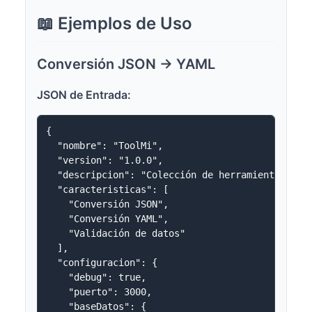
📖 Ejemplos de Uso
Conversión JSON → YAML
JSON de Entrada:
{

  "nombre": "ToolMi",

  "version": "1.0.0",

  "descripcion": "Colección de herramientas en l
  "caracteristicas": [

    "Conversión JSON",

    "Conversión YAML",

    "Validación de datos"

  ],

  "configuracion": {

    "debug": true,

    "puerto": 3000,

    "baseDatos": {
