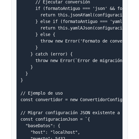
      // Ejecutar conversión

      if (formatoAntiguo === 'json' && formatoNu
        return this.jsonAYaml(configuracionAntig
      } else if (formatoAntiguo === 'yaml' && fo
        return this.yamlAJson(configuracionAntig
      } else {

        throw new Error('Formato de conversión n
      }

    } catch (error) {

      throw new Error(`Error de migración de con
    }

  }

}

// Ejemplo de uso

const convertidor = new ConvertidorConfiguracion
// Migrar configuración JSON existente a YAML

const configuracionJson = `{

  "baseDatos": {

    "host": "localhost",

    "puerto": 5432,
