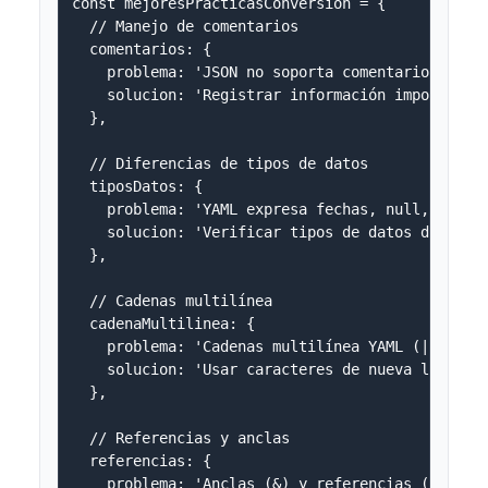
const mejoresPracticasConversion = {

  // Manejo de comentarios

  comentarios: {

    problema: 'JSON no soporta comentarios, se p
    solucion: 'Registrar información importante 
  },

  // Diferencias de tipos de datos

  tiposDatos: {

    problema: 'YAML expresa fechas, null, boolea
    solucion: 'Verificar tipos de datos después 
  },

  // Cadenas multilínea

  cadenaMultilinea: {

    problema: 'Cadenas multilínea YAML (|, >) se
    solucion: 'Usar caracteres de nueva línea (\
  },

  // Referencias y anclas

  referencias: {

    problema: 'Anclas (&) y referencias (*) de Y