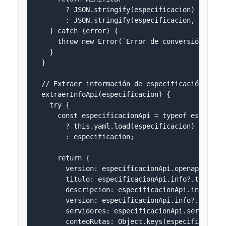
        ? JSON.stringify(especificacion)

        : JSON.stringify(especificacion, null, 2
    } catch (error) {

      throw new Error(`Error de conversión OpenA
    }

  }

  // Extraer información de especificación

  extraerInfoApi(especificacion) {

    try {

      const especificacionApi = typeof especific
        ? this.yaml.load(especificacion) 

        : especificacion;

      return {

        version: especificacionApi.openapi || es
        titulo: especificacionApi.info?.title ||
        descripcion: especificacionApi.info?.des
        version: especificacionApi.info?.version
        servidores: especificacionApi.servers ||
        conteoRutas: Object.keys(especificacionA