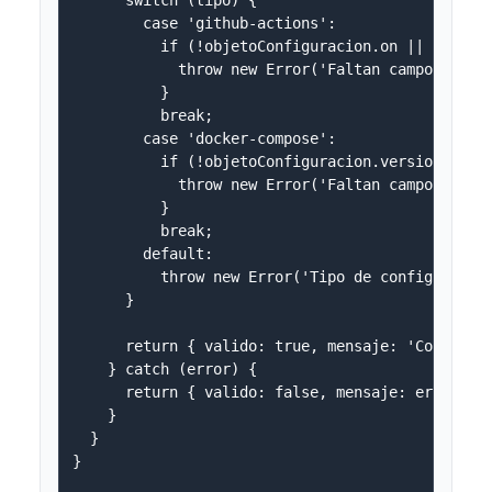
        case 'github-actions':

          if (!objetoConfiguracion.on || !objeto
            throw new Error('Faltan campos reque
          }

          break;

        case 'docker-compose':

          if (!objetoConfiguracion.version || !o
            throw new Error('Faltan campos reque
          }

          break;

        default:

          throw new Error('Tipo de configuración
      }

      return { valido: true, mensaje: 'Configura
    } catch (error) {

      return { valido: false, mensaje: error.mes
    }

  }

}
