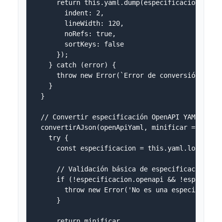
      return this.yaml.dump(especificacion, {

        indent: 2,

        lineWidth: 120,

        noRefs: true,

        sortKeys: false

      });

    } catch (error) {

      throw new Error(`Error de conversión OpenA
    }

  }

  // Convertir especificación OpenAPI YAML a JSO
  convertirAJson(openApiYaml, minificar = false)
    try {

      const especificacion = this.yaml.load(open
      // Validación básica de especificación Ope
      if (!especificacion.openapi && !especifica
        throw new Error('No es una especificació
      }

      return minificar 
