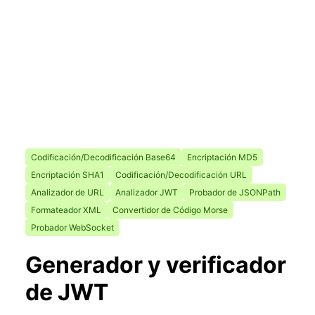
Codificación/Decodificación Base64
Encriptación MD5
Encriptación SHA1
Codificación/Decodificación URL
Analizador de URL
Analizador JWT
Probador de JSONPath
Formateador XML
Convertidor de Código Morse
Probador WebSocket
Generador y verificador
de JWT