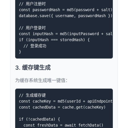
// 用户注册时

const passwordHash = md5(password + salt)

database.save({ username, passwordHash })

// 用户登录时

const inputHash = md5(inputPassword + salt)

if (inputHash === storedHash) {

  // 登录成功

3. 缓存键生成
为缓存系统生成唯一键值：
// 生成缓存键

const cacheKey = md5(userId + apiEndpoint + para
const cachedData = cache.get(cacheKey)

if (!cachedData) {

  const freshData = await fetchData()
