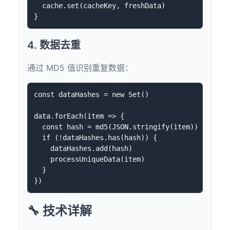
  cache.set(cacheKey, freshData)

4. 数据去重
通过 MD5 值识别重复数据：
const dataHashes = new Set()

data.forEach(item => {

  const hash = md5(JSON.stringify(item))

  if (!dataHashes.has(hash)) {

    dataHashes.add(hash)

    processUniqueData(item)

  }

🔧 技术详解