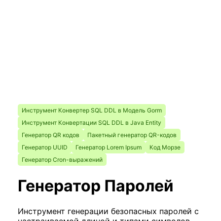
Инструмент Конвертер SQL DDL в Модель Gorm
Инструмент Конвертации SQL DDL в Java Entity
Генератор QR кодов
Пакетный генератор QR-кодов
Генератор UUID
Генератор Lorem Ipsum
Код Морзе
Генератор Cron-выражений
Генератор Паролей
Инструмент генерации безопасных паролей с
настраиваемой длиной и типами символов