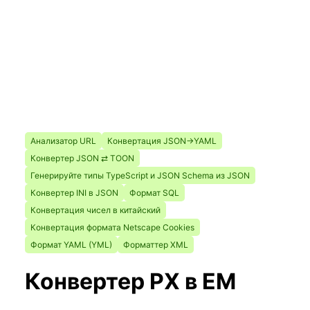
Анализатор URL
Конвертация JSON→YAML
Конвертер JSON ⇄ TOON
Генерируйте типы TypeScript и JSON Schema из JSON
Конвертер INI в JSON
Формат SQL
Конвертация чисел в китайский
Конвертация формата Netscape Cookies
Формат YAML (YML)
Форматтер XML
Конвертер PX в EM