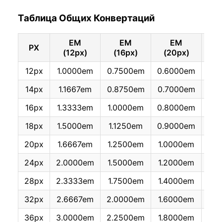
Таблица Общих Конвертаций
EM
EM
EM
PX
(12px)
(16px)
(20px)
(
12px
1.0000em
0.7500em
0.6000em
0.5
14px
1.1667em
0.8750em
0.7000em
0.5
16px
1.3333em
1.0000em
0.8000em
0.
18px
1.5000em
1.1250em
0.9000em
0.7
20px
1.6667em
1.2500em
1.0000em
0.8
24px
2.0000em
1.5000em
1.2000em
1.
28px
2.3333em
1.7500em
1.4000em
1.
32px
2.6667em
2.0000em
1.6000em
1.
36px
3.0000em
2.2500em
1.8000em
1.