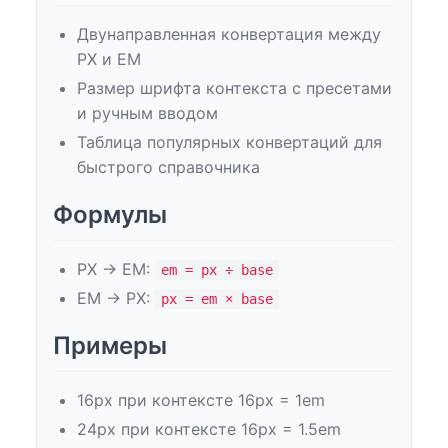
Двунаправленная конвертация между
PX и EM
Размер шрифта контекста с пресетами
и ручным вводом
Таблица популярных конвертаций для
быстрого справочника
Формулы
PX → EM:
em = px ÷ base
EM → PX:
px = em × base
Примеры
16px при контексте 16px = 1em
24px при контексте 16px = 1.5em