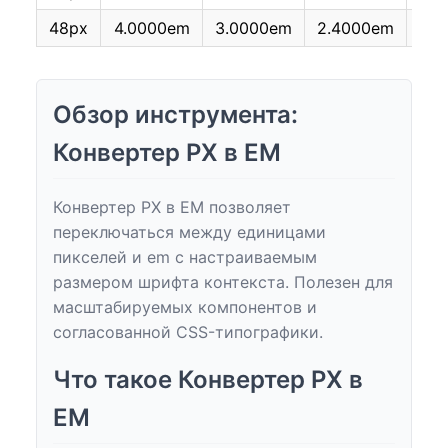
48px
4.0000em
3.0000em
2.4000em
2.0
Обзор инструмента:
Конвертер PX в EM
Конвертер PX в EM позволяет
переключаться между единицами
пикселей и em с настраиваемым
размером шрифта контекста. Полезен для
масштабируемых компонентов и
согласованной CSS-типографики.
Что такое Конвертер PX в
EM