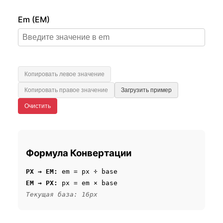
Em (EM)
Копировать левое значение
Копировать правое значение
Загрузить пример
Очистить
Формула Конвертации
PX → EM:
em = px ÷ base
EM → PX:
px = em × base
Текущая база: 16px