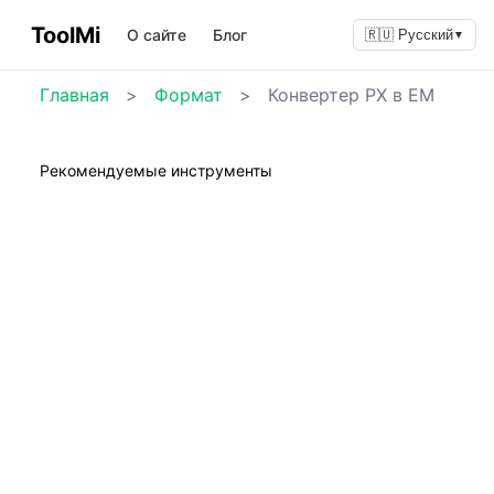
ToolMi
О сайте
Блог
🇷🇺 Русский
▼
Главная
>
Формат
>
Конвертер PX в EM
Рекомендуемые инструменты