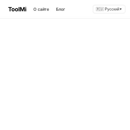
ToolMi
О сайте
Блог
🇷🇺 Русский
▼