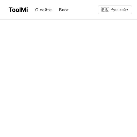
ToolMi
О сайте
Блог
🇷🇺 Русский
▼