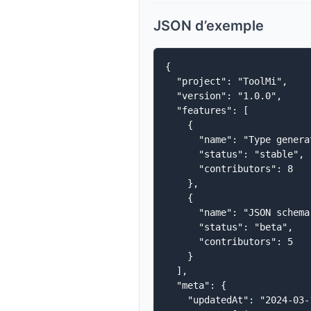
JSON d’exemple
{

  "project": "ToolMi",

  "version": "1.0.0",

  "features": [

    {

      "name": "Type generat
      "status": "stable",

      "contributors": 8

    },

    {

      "name": "JSON schema"
      "status": "beta",

      "contributors": 5

    }

  ],

  "meta": {

    "updatedAt": "2024-03-