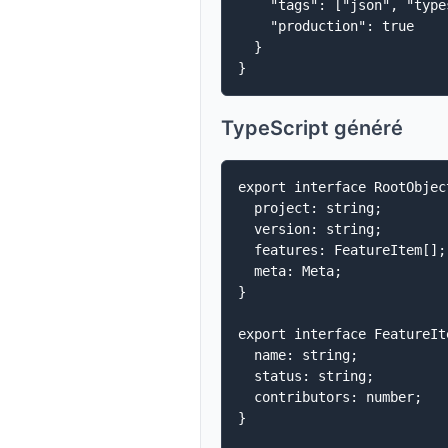
    "tags": ["json", "type
    "production": true

  }

TypeScript généré
export interface RootObject
  project: string;

  version: string;

  features: FeatureItem[];

  meta: Meta;

}

export interface FeatureIte
  name: string;

  status: string;

  contributors: number;

}
