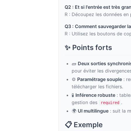
Q2 : Et si l'entrée est très gra
R : Découpez les données en pl
Q3 : Comment sauvegarder la 
R : Utilisez les boutons de co
✨ Points forts
🧱
Deux sorties synchroni
pour éviter les divergences
⚙️
Paramétrage souple
: re
télécharger les fichiers.
🧪
Inférence robuste
: tabl
gestion des
.
required
🌍
UI multilingue
: suit la 
📋 Exemple