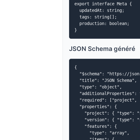
export interface Meta {

  updatedAt: string;

  tags: string[];

  production: boolean;

JSON Schema généré
{

  "$schema": "https://json
  "title": "JSON Schema",

  "type": "object",

  "additionalProperties": f
  "required": ["project", 
  "properties": {

    "project": { "type": "
    "version": { "type": "
    "features": {

      "type": "array",

      "items": {
