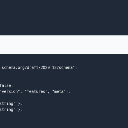
-schema.org/draft/2020-12/schema",

alse,

"version", "features", "meta"],

string" },

string" },
