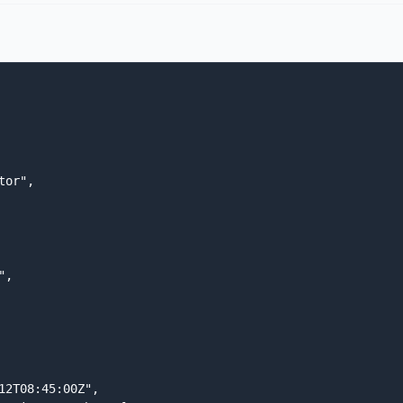
or",

,

12T08:45:00Z",
