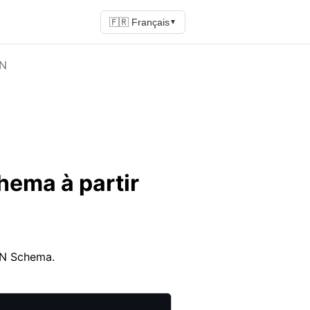
🇫🇷 Français
▼
ON
hema à partir
ON Schema.