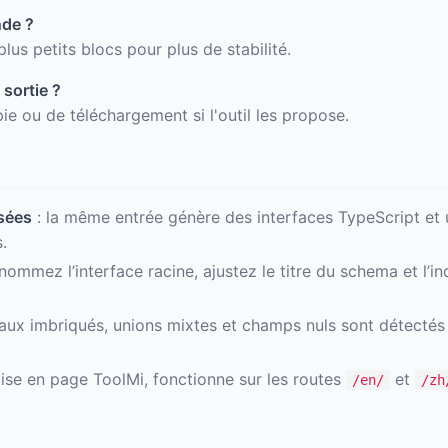
nde ?
us petits blocs pour plus de stabilité.
sortie ?
pie ou de téléchargement si l'outil les propose.
sées
: la même entrée génère des interfaces TypeScript e
.
nommez l’interface racine, ajustez le titre du schema et l’i
eaux imbriqués, unions mixtes et champs nuls sont détecté
mise en page ToolMi, fonctionne sur les routes
et
/en/
/zh