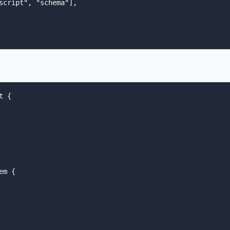
script", "schema"],

 {

m {
