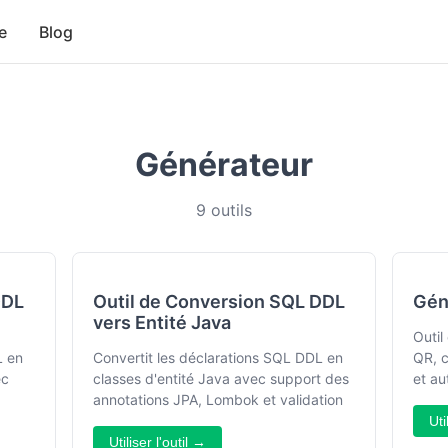
e
Blog
Générateur
9 outils
DDL
Outil de Conversion SQL DDL
Gén
vers Entité Java
Outil
L en
Convertit les déclarations SQL DDL en
QR, c
ec
classes d'entité Java avec support des
et au
annotations JPA, Lombok et validation
Uti
Utiliser l'outil →