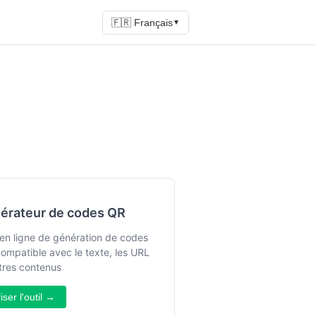
🇫🇷 Français
▼
érateur de codes QR
 en ligne de génération de codes
ompatible avec le texte, les URL
tres contenus
liser l'outil →