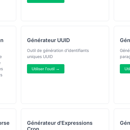
en
Générateur UUID
Gén
Outil de génération d'identifiants
Géné
e
uniques UUID
parag
e
es
Utiliser l'outil →
Uti
rs
orse
Générateur d'Expressions
Gén
Cron